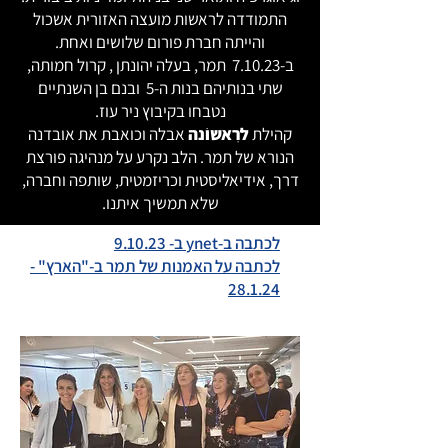
התמודדה לראשות מועצה האזורית אשכול
והייתה חברת פורום שלושים ואחת.
ב-7.10.23 תמר, בעלה יהונתן , קרול חמותה,
שתי בנותיהם בנות ה-5 ובנם בן השנתיים
נטבחו בקיבוץ ניר עוז.
קהילת
לרִאשוֹנה
אבלה וכואבת את אובדנה
הנורא של תמר. הלב נקרע על מנהיגה פורצת
דרך, אידיאליסטית וכריזמטית, שותפה וחברה,
שלא תמשיך איתנו.
לכתבה ב-ynet ב-
9.10.23
לכתבה על האמנות של תמר ב-"הארץ" -
28.1.24